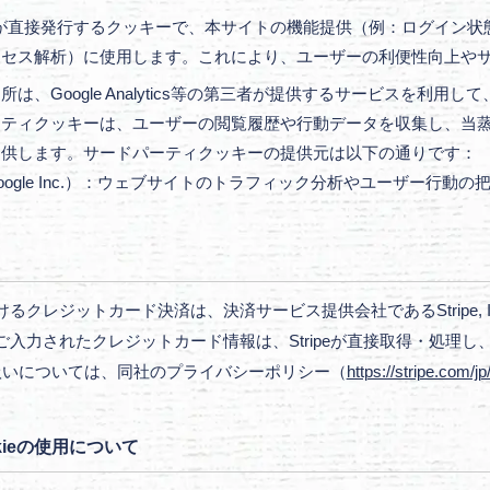
が直接発行するクッキーで、本サイトの機能提供（例：ログイン状
クセス解析）に使用します。これにより、ユーザーの利便性向上や
所は、Google Analytics等の第三者が提供するサービスを利
ーティクッキーは、ユーザーの閲覧履歴や行動データを収集し、当
提供します。サードパーティクッキーの提供元は以下の通りです：
提供元：Google Inc.）：ウェブサイトのトラフィック分析やユーザー行動
レジットカード決済は、決済サービス提供会社であるStripe, Inc
入力されたクレジットカード情報は、Stripeが直接取得・処理
の取扱いについては、同社のプライバシーポリシー（
https://stripe.com/jp
okieの使用について